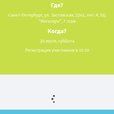
Где?
Санкт-Петербург, ул. Заставская, 22к2, лит. А, БЦ
"Мегапарк", 7 этаж
Когда?
20 июля, суббота
Регистрация участников в 10.30