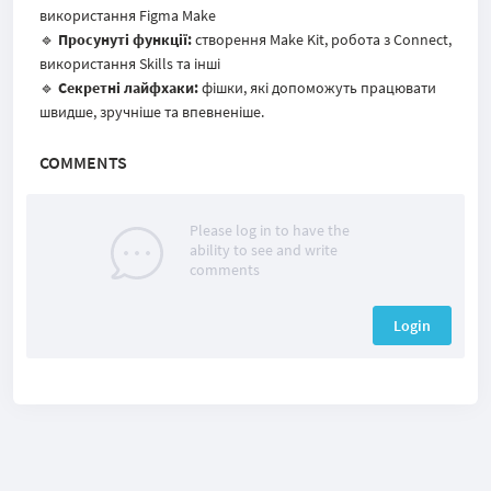
використання Figma Make
🔹
Просунуті функції:
створення Make Kit, робота з Connect,
використання Skills та інші
🔹
Секретні лайфхаки:
фішки, які допоможуть працювати
швидше, зручніше та впевненіше.​
COMMENTS
Please log in to have the
ability to see and write
comments
Login