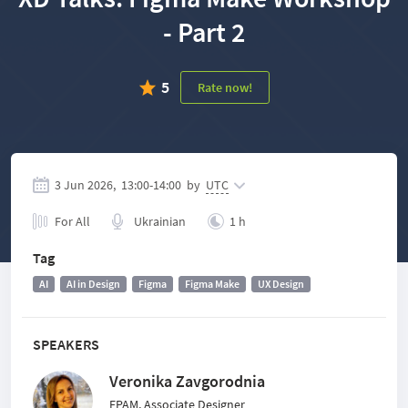
- Part 2
5
Rate now!
3 Jun 2026,
13:00
-
14:00
by
UTC
For All
Ukrainian
1 h
Tag
AI
AI in Design
Figma
Figma Make
UX Design
SPEAKERS
Veronika Zavgorodnia
EPAM, Associate Designer