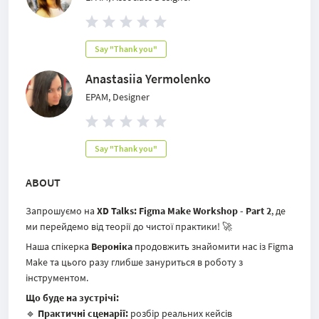
Say "Thank you"
Anastasiia Yermolenko
EPAM, Designer
Say "Thank you"
ABOUT
Запрошуємо на
XD Talks: Figma Make Workshop - Part 2
, де
ми перейдемо від теорії до чистої практики! 🚀
Наша спікерка
Вероніка
продовжить знайомити нас із Figma
Make та цього разу глибше зануриться в роботу з
інструментом.
Що буде на зустрічі:
🔹
Практичні сценарії:
розбір реальних кейсів