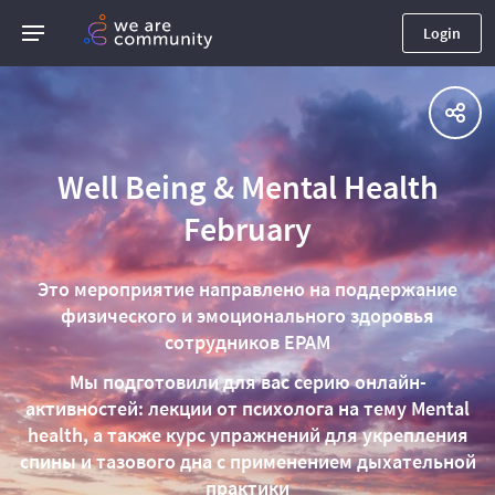
Login
Well Being & Mental Health
February
Это мероприятие направлено на поддержание
физического и эмоционального здоровья
сотрудников EPAM
Мы подготовили для вас серию онлайн-
активностей: лекции от психолога на тему Mental
health, а также курс упражнений для укрепления
спины и тазового дна с применением дыхательной
практики