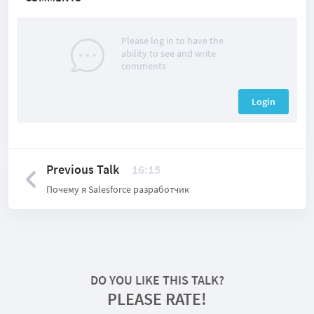
Please log in to have the
ability to see and write
comments
Login
Previous Talk
16:15
Почему я Salesforce разработчик
DO YOU LIKE THIS TALK?
PLEASE RATE!