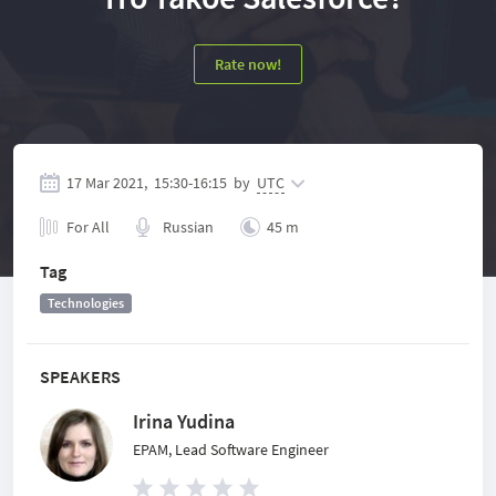
Rate now!
17 Mar 2021,
15:30
-
16:15
by
UTC
For All
Russian
45 m
Tag
Technologies
SPEAKERS
Irina Yudina
EPAM, Lead Software Engineer