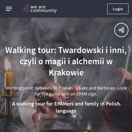
Login
Walking tour: Twardowski i inni,
czyli o magii i alchemii w
Krakowie
Meeting point: between St. Florian´s Gate and Barbican. Look
for the guide with an EPAM sign.
A walking tour for EPAMers and family in Polish
language