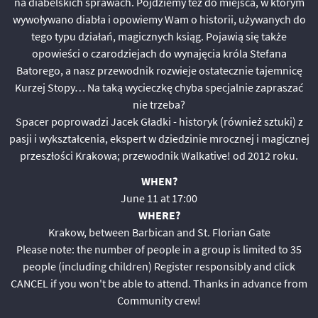
na diabelskich sprawach. Pójdziemy też do miejsca, w którym
wywoływano diabła i opowiemy Wam o historii, używanych do
tego typu działań, magicznych ksiąg. Pojawią się także
opowieści o czarodziejach do wynajęcia króla Stefana
Batorego, a nasz przewodnik rozwieje ostatecznie tajemnicę
Kurzej Stopy… Na taką wycieczkę chyba specjalnie zapraszać
nie trzeba?
Spacer poprowadzi Jacek Gładki - historyk (również sztuki) z
pasji i wykształcenia, ekspert w dziedzinie mrocznej i magicznej
przeszłości Krakowa; przewodnik Walkative! od 2012 roku.
WHEN?
June 11 at 17:00
WHERE?
Krakow, between Barbican and St. Florian Gate
Please note: the number of people in a group is limited to 35
people (including children) Register responsibly and click
CANCEL if you won't be able to attend. Thanks in advance from
Community crew!