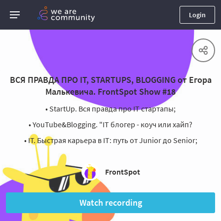
Login
ВСЯ ПРАВДА ПРО IT, STARTUPS, BLOGGING от Егора
Малькевича. FrontSpot Show #18
• StartUp. Вся правда про IT стартапы;
• YouTube&Blogging. "IT блогер - коуч или хайп?
• IT. Быстрая карьера в IT: путь от Junior до Senior;
FrontSpot
Watch recording