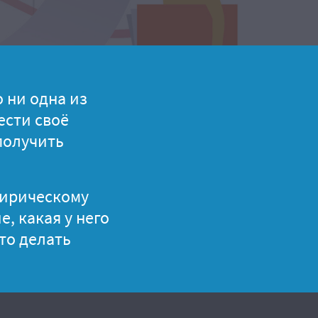
 ни одна из
ести своё
получить
мпирическому
е, какая у него
то делать