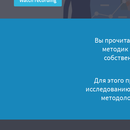
Watch recording
Вы прочита
методик 
собстве
Для этого п
исследованию. 
методоло