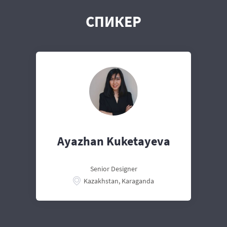
СПИКЕР
Ayazhan Kuketayeva
Senior Designer
Kazakhstan, Karaganda