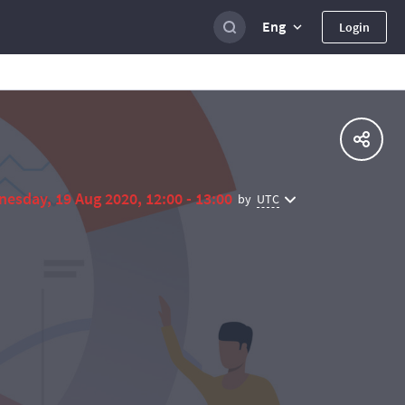
Eng
Login
esday, 19 Aug 2020, 12:00 - 13:00
UTC
by