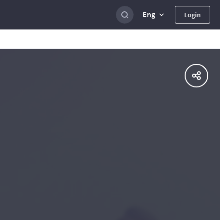
Eng
Login