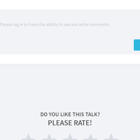
Please log in to have the ability to see and write comments
DO YOU LIKE THIS TALK?
PLEASE RATE!