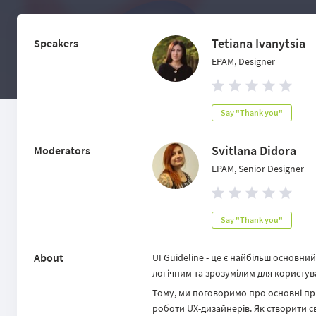
Tetiana Ivanytsia
Speakers
EPAM, Designer
Say "Thank you"
Svitlana Didora
Moderators
EPAM, Senior Designer
Say "Thank you"
About
UI Guideline - це є найбільш основни
логічним та зрозумілим для користув
Тому, ми поговоримо про основні при
роботи UX-дизайнерів. Як створити сві