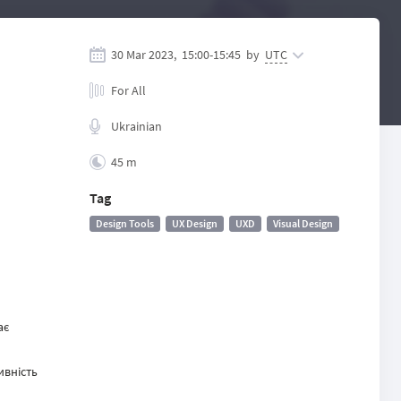
30 Mar 2023,
15:00
-
15:45
by
UTC
For All
Ukrainian
45 m
Tag
Design Tools
UX Design
UXD
Visual Design
ає
ивність