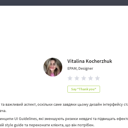
Vitalina Kocherzhuk
EPAM, Designer
Say "Thank you"
й та важливий аспект, оскільки саме завдяки цьому дизайн інтерфейсу ст
ача.
нципи UI Guidelines, які зменшують ризики невдачі та підвищать ефект
й style guide та переконати клієнта, що він потрібен.