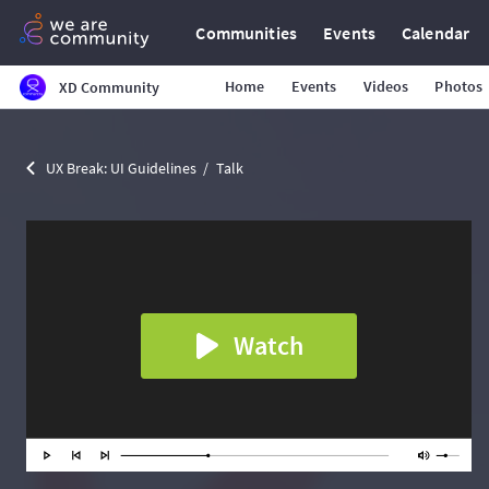
Communities
Events
Calendar
Home
Events
Videos
Photos
XD Community
UX Break: UI Guidelines
Talk
Watch