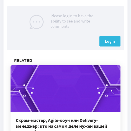
Please log in to have the
ability to see and write
comments
Login
RELATED
Скрам-мастер, Agile-коуч или Delivery-
менеджер: кто на самом деле нужен вашей