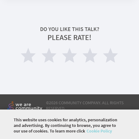
DO YOU LIKE THIS TALK?
PLEASE RATE!
©
2026 COMMUNITY COMPANY. ALL RIGHTS
RESERVED.
This website uses cookies for analytics, personalization
HOME
AGENDA
BY VISA
and advertising. By continuing to browse, you agree to
СТОИМОСТЬ БИЛЕТОВ
SPEAKERS
ОТЕЛИ
our use of cookies. To learn more click
Cookie Policy
МЕСТО ПРОВЕДЕНИЯ