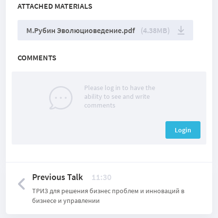
ATTACHED MATERIALS
М.Рубин Эволюциоведение.pdf
(4.38MB)
COMMENTS
Please log in to have the
ability to see and write
comments
Login
Previous Talk
11:30
ТРИЗ для решения бизнес проблем и инноваций в
бизнесе и управлении