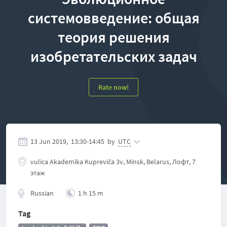
системовведение: общая
теория решения
изобретательских задач
Rate now!
13 Jun 2019,
13:30
-
14:45
by
UTC
vulісa Akadеmіka Kuprеvіča 3v, Minsk, Belarus, Лофт, 7
этаж
Russian
1 h 15 m
Tag