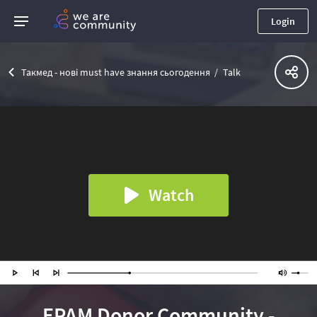
Login
Такмед - нові must have знання сьогодення
Talk
Watch
EPAM Donor Community -