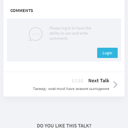
COMMENTS
Please log in to have the
ability to see and write
comments
Login
12:10
Next Talk
Такмед - нові must have знання сьогодення
DO YOU LIKE THIS TALK?