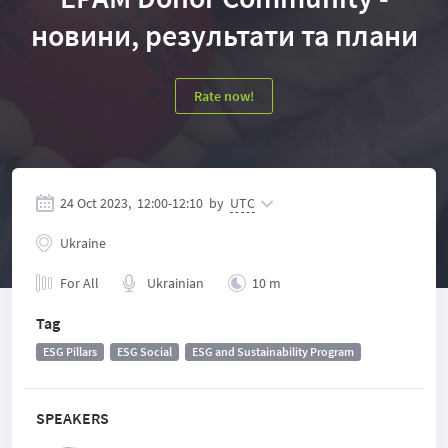
новини, результати та плани
Rate now!
24 Oct 2023,
12:00
-
12:10
by
UTC
Ukraine
For All
Ukrainian
10 m
Tag
ESG Pillars
ESG Social
ESG and Sustainability Program
SPEAKERS