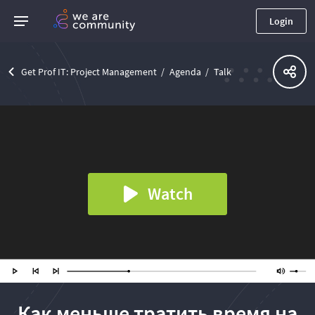
Login
Get Prof IT: Project Management
Agenda
Talk
Watch
Как меньше тратить время на