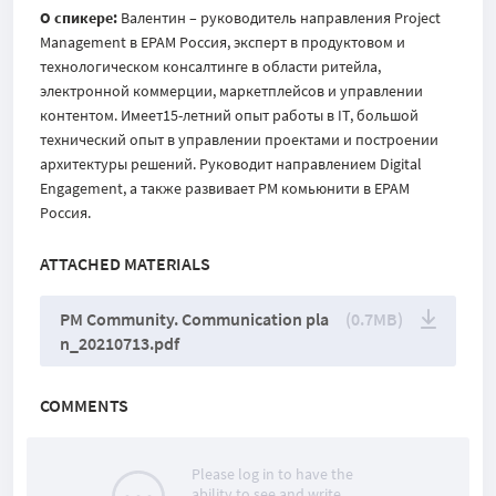
О спикере:
Валентин – руководитель направления Project
Management в EPAM Россия, эксперт в продуктовом и
технологическом консалтинге в области ритейла,
электронной коммерции, маркетплейсов и управлении
контентом. Имеет15-летний опыт работы в IT, большой
технический
опыт в управлении проектами и построении
архитектуры решений. Руководит направлением Digital
Engagemen
t
, а также развивает PM комьюнити в EPAM
Россия.
ATTACHED MATERIALS
PM Community. Communication pla
(0.7MB)
n_20210713.pdf
COMMENTS
Please log in to have the
ability to see and write