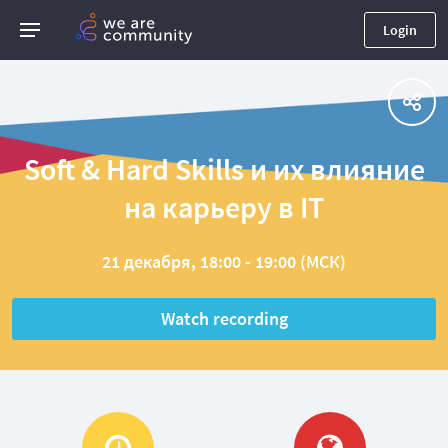
Login
Soft & Hard Skills и их влияние
на карьеру в IT
21 декабря, 18:00 - 19:00 (МСК)
Watch recording