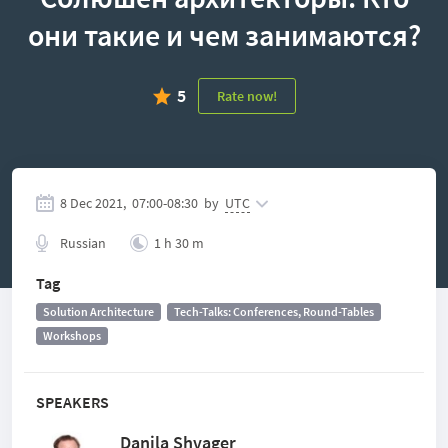
они такие и чем занимаются?
5
Rate now!
8 Dec 2021,
07:00
-
08:30
by
UTC
Russian
1 h 30 m
Tag
Solution Architecture
Tech-Talks: Conferences, Round-Tables
Workshops
SPEAKERS
Danila Shvager