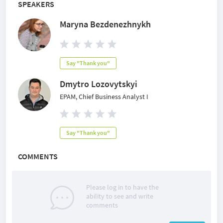
SPEAKERS
Maryna Bezdenezhnykh
Say "Thank you"
Dmytro Lozovytskyi
EPAM, Chief Business Analyst I
Say "Thank you"
COMMENTS
Please log in to have the
ability to see and write
comments