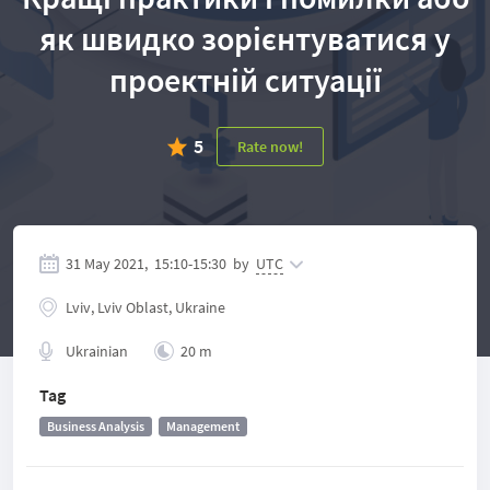
як швидко зорієнтуватися у
проектній ситуації
5
Rate now!
31 May 2021,
15:10
-
15:30
by
UTC
Lviv, Lviv Oblast, Ukraine
Ukrainian
20 m
Tag
Business Analysis
Management