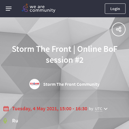
Login
Storm The Front | Online BoF
session #2
Storm The Front Community
Tuesday, 4 May 2021, 15:00 - 16:30
by
UTC
Ru