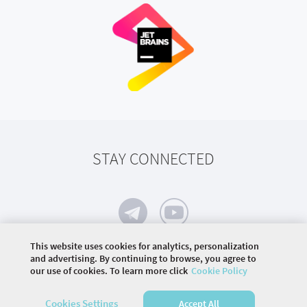
STAY CONNECTED
This website uses cookies for analytics, personalization
and advertising. By continuing to browse, you agree to
our use of cookies. To learn more click
Cookie Policy
©
2026 COMMUNITY COMPANY. ALL RIGHTS
RESERVED.
Cookies Settings
Accept All