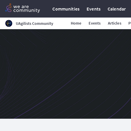
Communities
Events
Calendar
Home
Events
Articles
P
UAgilists Community