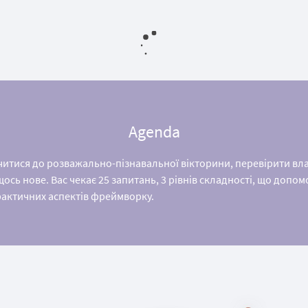
Agenda
итися до розважально-пізнавальної вікторини, перевірити власн
щось нове. Вас чекає 25 запитань, 3 рівнів складності, що доп
рактичних аспектів фреймворку.