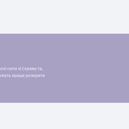
і сили зі Скраму та,
оможуть краще розкрити