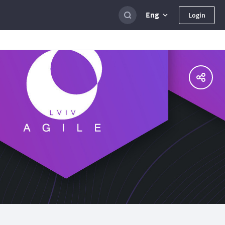
Eng
Login