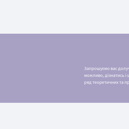
Запрошуємо вас долуч
можливо, дізнатись і 
ряд теоретичних та п