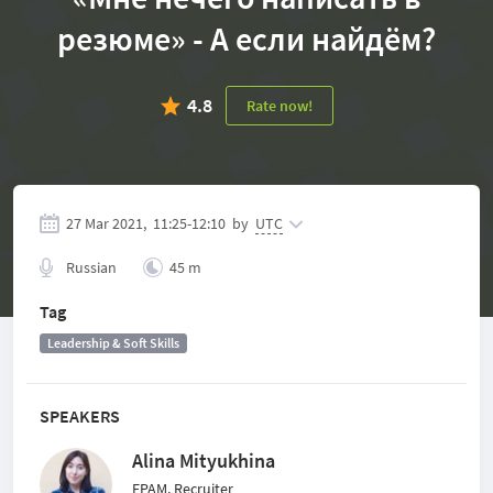
резюме» - А если найдём?
4.8
Rate now!
27 Mar 2021,
11:25
-
12:10
by
UTC
Russian
45 m
Tag
Leadership & Soft Skills
SPEAKERS
Alina Mityukhina
EPAM, Recruiter