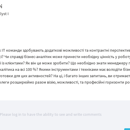
i
lyst I
к ІТ команди здобувають додаткові можливості та контрактні перспекти
і? Чи справді бізнес-аналітик може принести необхідну цінність у роботу
із клієнтами? Як він це може зробити? Що необхідно знати менеджеру 
алітика на всі 100 %? Якими інструментами і техніками має володіти бізн
готовки для цих активностей? На ці, і багато інших запитань, ви отримає
! Колеги розширюймо разом візію, можливості, та професійні горизонти р
Please log in to have the ability to see and write comments