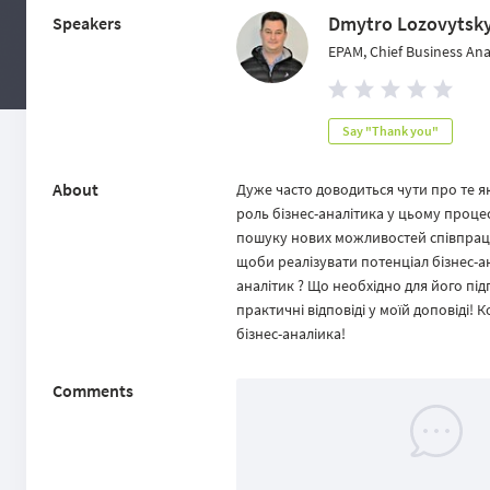
Dmytro Lozovytsky
Speakers
EPAM, Chief Business Ana
Say "Thank you"
About
Дуже часто доводиться чути про те я
роль бізнес-аналітика у цьому процес
пошуку нових можливостей співпраці 
щоби реалізувати потенціал бізнес-ан
аналітик ? Що необхідно для його під
практичні відповіді у моїй доповіді
бізнес-аналіика!
Comments