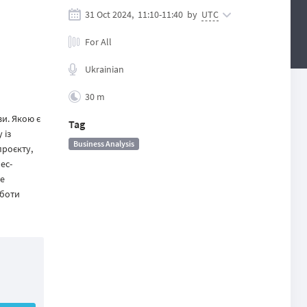
31 Oct 2024,
11:10
-
11:40
by
UTC
For All
Ukrainian
30 m
ви. Якою є
Tag
 із
Business Analysis
проєкту,
ес-
те
оботи