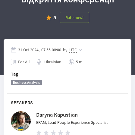
5
Rate now!
31 Oct 2024,
07:55
-
08:00
by
UTC
For All
Ukrainian
5 m
Tag
Business Analysis
SPEAKERS
Daryna Kapustian
EPAM, Lead People Experience Specialist