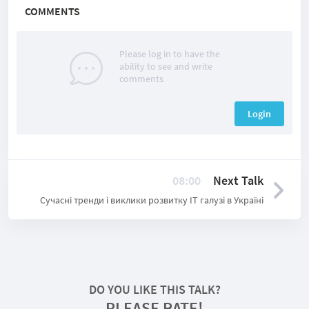
COMMENTS
Please log in to have the
ability to see and write
comments
Login
08:00
Next Talk
Сучасні тренди і виклики розвитку ІТ галузі в Україні
DO YOU LIKE THIS TALK?
PLEASE RATE!