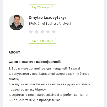
Say "Thank you"
Dmytro Lozovytskyi
EPAM, Chief Business Analyst I
Say "Thank you"
ABOUT
Що ви дізнаєтеся на конференції:
Зрозумієте останні тренди і тенденції ІТ галузі​
Зануритеся у нові і динамічні сфери розвитку бізнес -
аналізу ​
Усвідомите роль бізнес - аналітика як рушійної сили у
процесі розвитку бізнесу
Отримаєте нові такорисні ділові та робочі контакти​
Корисно та якісно проведете час