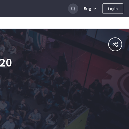
Eng
Login
020