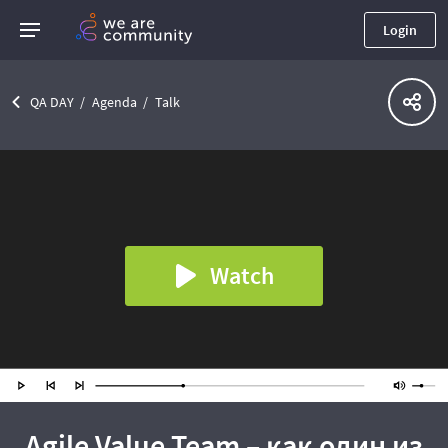
Login
QA DAY
Agenda
Talk
Watch
Agile Value Team – как один из