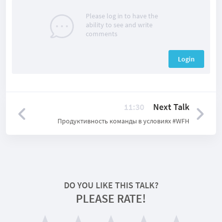
Please log in to have the
ability to see and write
comments
Login
11:30
Next Talk
Продуктивность команды в условиях #WFH
DO YOU LIKE THIS TALK?
PLEASE RATE!