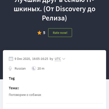
шкиных. (От Discovery до
Релиза)
5
Rate now!
9 Dec 2020,
16:05
-
16:25
by
UTC
Russian
20 m
Tag
Тема:
:
Поговорим о собаках