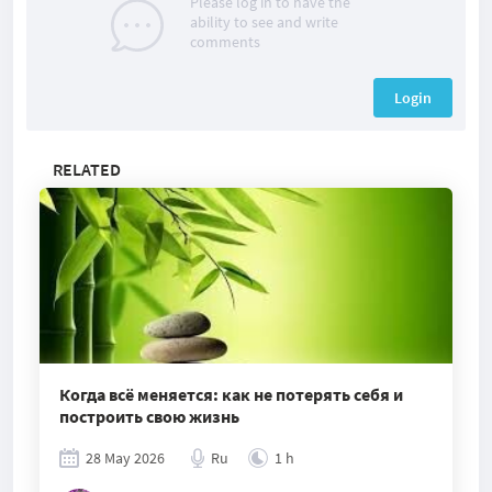
Please log in to have the
ability to see and write
comments
Login
RELATED
Когда всё меняется: как не потерять себя и
построить свою жизнь
28 May 2026
Ru
1 h