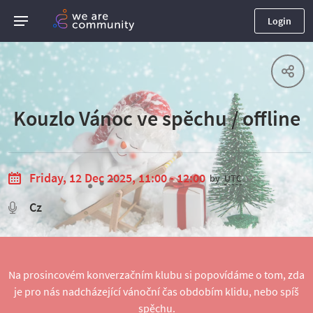
Login
Kouzlo Vánoc ve spěchu / offline
Friday, 12 Dec 2025, 11:00 - 12:00
by
UTC
Cz
Na prosincovém konverzačním klubu si popovídáme o tom, zda
je pro nás nadcházející vánoční čas obdobím klidu, nebo spíš
spěchu.