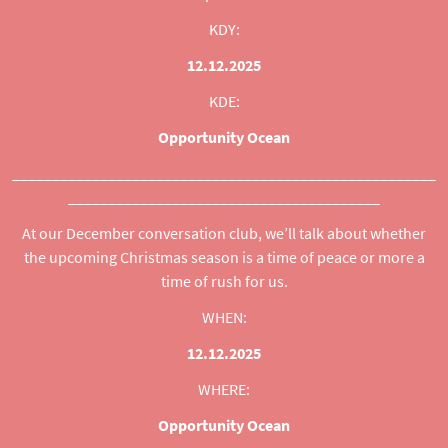
KDY:
12.12.2025
KDE:
Opportunity Ocean
_____________________________________________________
_______________________________________
At our December conversation club, we’ll talk about whether
the upcoming Christmas season is a time of peace or more a
time of rush for us.
WHEN:
12.12.2025
WHERE:
Opportunity Ocean