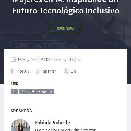
Futuro Tecnológico Inclusivo
Rate now!
13 May 2025,
21:00
-
22:00
by
UTC
For All
Spanish
1 h
Tag
AI
Artificial intelligence
SPEAKERS
Fabiola Velarde
EPAM, Senior Project Administrator