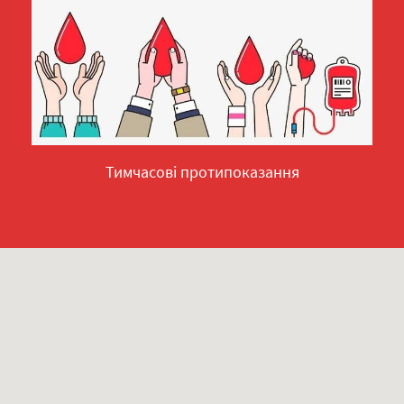
Тимчасові протипоказання