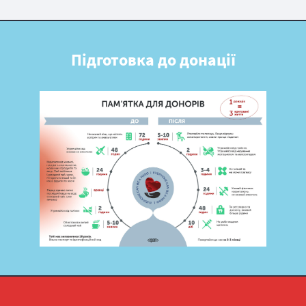
Підготовка до донації