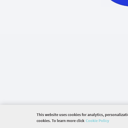
This website uses cookies for analytics, personalizat
cookies. To learn more click
Cookie Policy
©
2026 COMMUNITY COMPANY. ALL RIGHTS RES