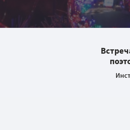
Встреч
поэт
И
нс