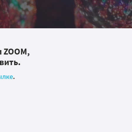
и ZOOM,
вить.
ылке
.