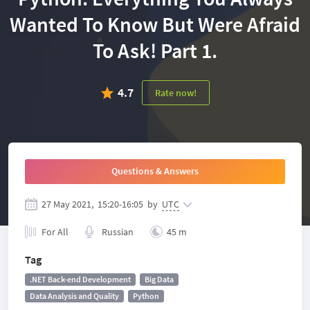
Wanted To Know But Were Afraid
To Ask! Part 1.
4.7
Rate now!
Questions & Answers
27 May 2021,
15:20
-
16:05
by
UTC
For All
Russian
45 m
Tag
.NET Back-end Development
Big Data
Data Analysis and Quality
Python