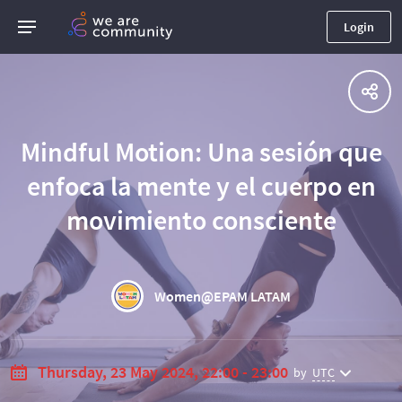
Login
Mindful Motion: Una sesión que
enfoca la mente y el cuerpo en
movimiento consciente
Women@EPAM LATAM
Thursday, 23 May 2024, 22:00 - 23:00
by
UTC