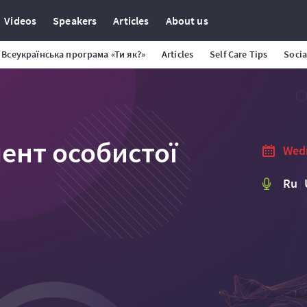
Videos
Speakers
Articles
About us
Всеукраїнська програма «Ти як?»
Articles
Self Care Tips
Soci
ент особистої
Wedn
Ru 