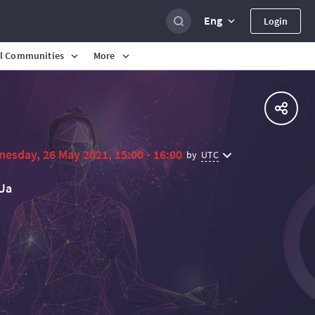
Eng
Login
al Communities
More
esday, 26 May 2021, 15:00 - 16:00
UTC
by
Ua