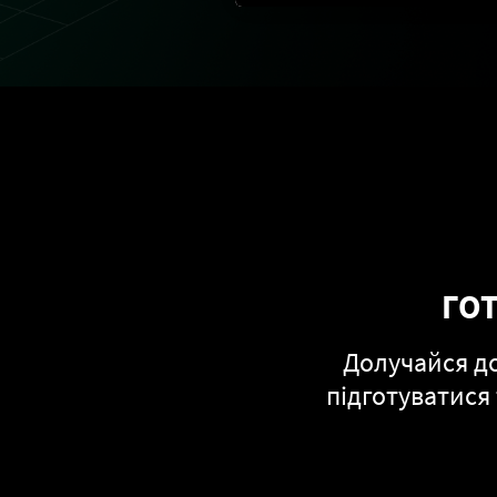
ГО
Долучайся до
підготуватися