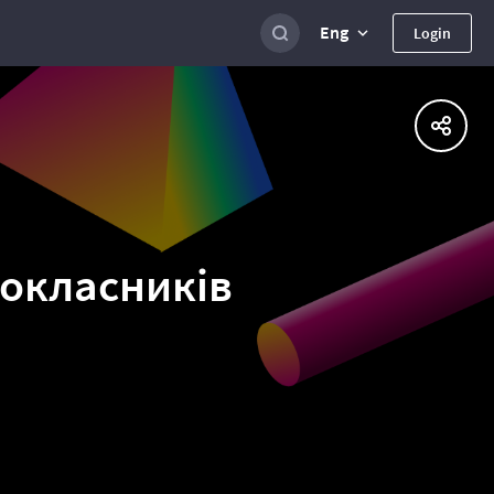
Eng
Login
окласників