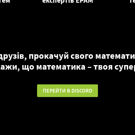
тем
експертів ЕРАМ
т
рузів, прокачуй свого математи
кажи, що математика – твоя супе
ПЕРЕЙТИ В DISCORD