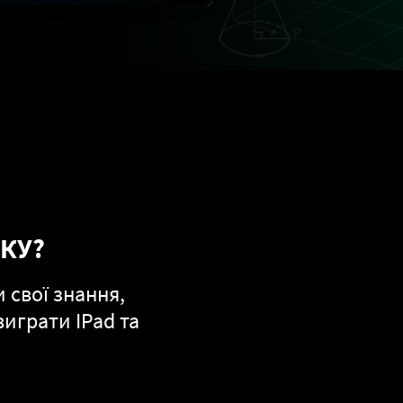
КУ?
 свої знання,
играти IPad та