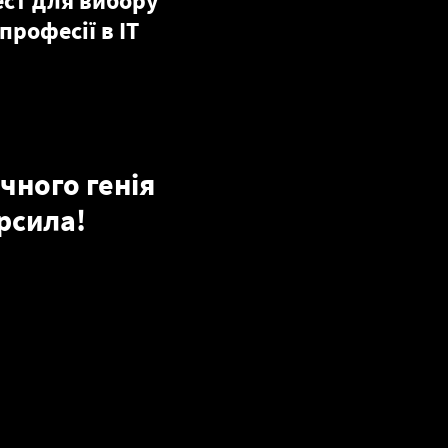
ест для вибору
професії в ІТ
чного генія
рсила!