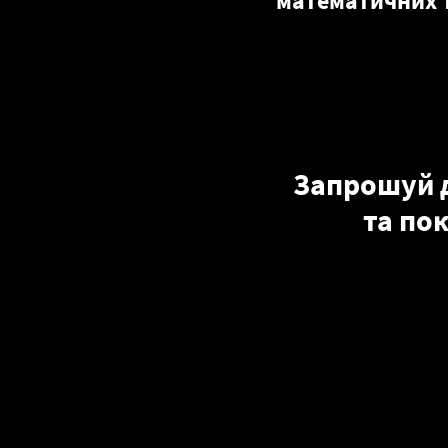
математичних 
Запрошуй д
та по