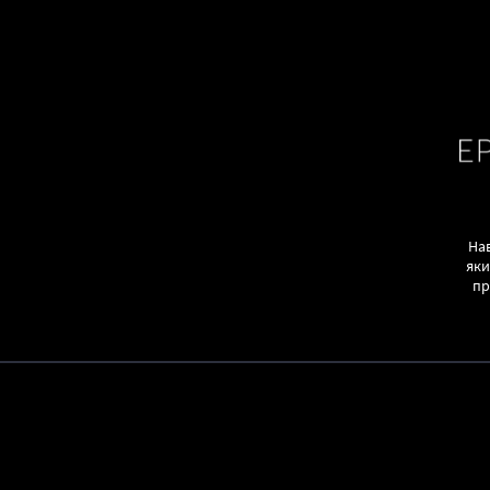
Нав
яки
пр