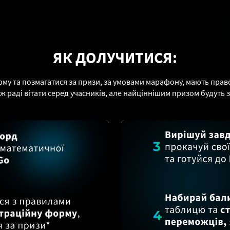
ЯК ДОЛУЧИТИСЯ:
му та позмагатися за призи, за умовами марафону, мають прав
ж раді вітати серед учасників, але найціннішим призом будуть 