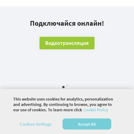
Подключайся онлайн!
Видеотрансляция
This website uses cookies for analytics, personalization
and advertising. By continuing to browse, you agree to
our use of cookies. To learn more click
Cookie Policy
©
2026 COMMUNITY COMPANY. ALL RIGHTS
RESERVED.
Cookies Settings
Accept All