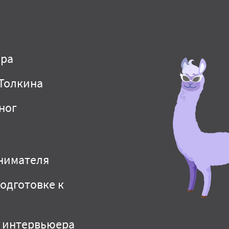
ора
 Толкина
ног
анимателя
одготовке к
т интервьюера