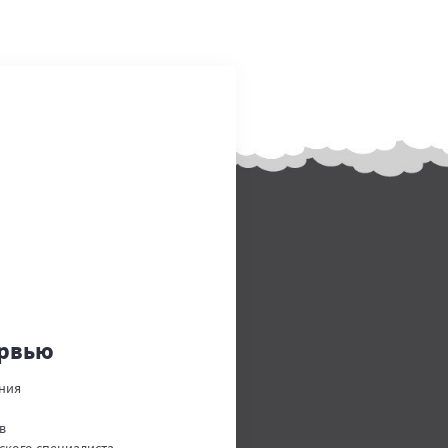
ервью
ния
в