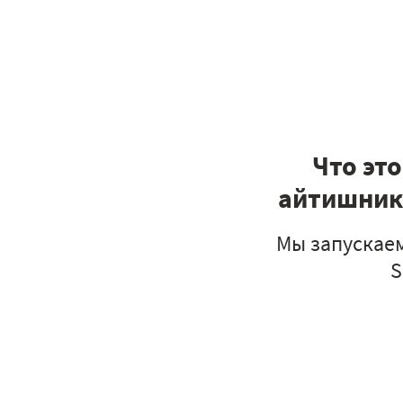
Что эт
айтишнику
Мы запускае
S