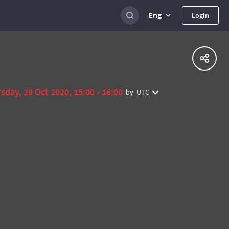
Eng
Login
sday, 29 Oct 2020, 15:00 - 16:00
UTC
by