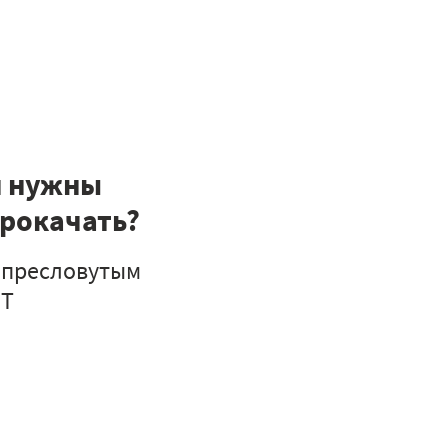
и нужны
прокачать?
 пресловутым
IT