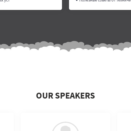
х уст
Полезные советы от техниче
.
OUR SPEAKERS