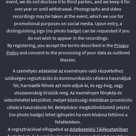
event, we do not disclose it to third parties, and we keep it for
one year or until withdrawal. Photographs and video
recordings may be taken at the event, which we use for
promotional purposes on social media. Upon entry, a
distinguishing sign (no photo badge) can be requested if you
do not wish to appear in the recordings.
By registering, you accept the terms described in the
Privacy
Policy
and consent to the processing of your data as outlined
therein.
A személyes adataidat az eseményen való részvételhez
szükséges regisztrációs és kommunikációs célokra használjuk
fel, harmadik félnek azt nem adjuk ki, és egy évig, vagy
visszavonásig őrizzük meg. Az eseményen fénykép és
videofelvétel készülhet, melyet közösségi médiában promóciós
célokra használunk fel. Belépéskor megkülönböztető jelzést
(no photo badge) lehet igényelni ha nem kívánsz feltűnni a
felvételeken.
A regisztrációval elfogadod az
Adatkezelési Tájékoztatóban