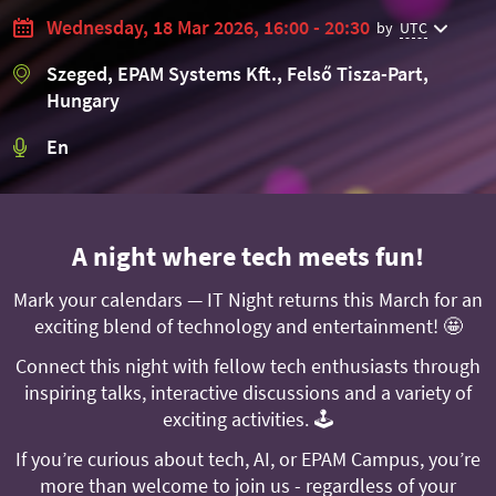
Wednesday, 18 Mar 2026, 16:00 - 20:30
by
UTC
Szeged, EPAM Systems Kft., Felső Tisza-Part,
Hungary
En
A night where tech meets fun!
Mark your calendars — IT Night returns this March for an
exciting blend of technology and entertainment! 🤩
Connect this night with fellow tech enthusiasts through
inspiring talks, interactive discussions and a variety of
exciting activities. 🕹️
If you’re curious about tech, AI, or EPAM Campus, you’re
more than welcome to join us - regardless of your