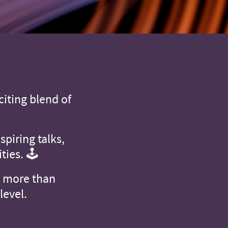
citing blend of
spiring talks,
ties. 🕹️
e more than
level.