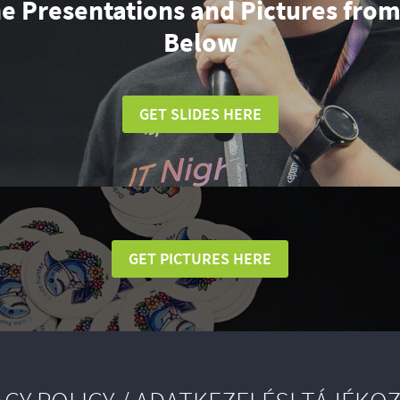
he Presentations and Pictures from
Below
GET SLIDES HERE
GET PICTURES HERE