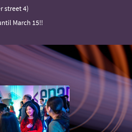
 street 4)
until March 15‼️