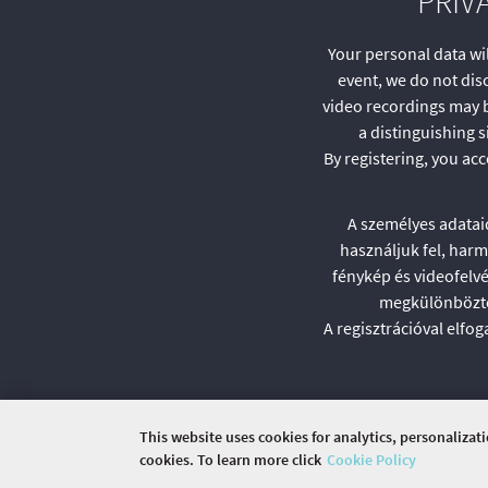
PRIV
Your personal data wi
event, we do not disc
video recordings may b
a distinguishing 
By registering, you ac
A személyes adatai
használjuk fel, harm
fénykép és videofelv
megkülönböztet
A regisztrációval elfo
This website uses cookies for analytics, personalizat
cookies. To learn more click
Cookie Policy
©
2026 COMMUNITY COMPANY. ALL RIGHTS RES