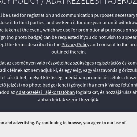
ACY POLICY / ADATKEZELÉSI TÁJÉKO
ll be used for registration and communication purposes necessary fo
lose it to third parties, and we keep it for one year or until withd
e taken at the event, which we use for promotional purposes on so
sign (no photo badge) can be requested if you do not wish to appear 
cept the terms described in the
Privacy Policy
and consent to the pro
outlined therein.
dat az eseményen való részvételhez szükséges regisztrációs és ko
adik félnek azt nem adjuk ki, és egy évig, vagy visszavonásig őriz
étel készülhet, melyet közösségi médiában promóciós célokra haszn
ő jelzést (no photo badge) lehet igényelni ha nem kívánsz feltűnni 
gadod az
Adatkezelési Tájékoztatóban
foglaltakat, és hozzájárulsz a
abban leírtak szerint kezeljük.
ion and advertising. By continuing to browse, you agree to our use of
ERVED.