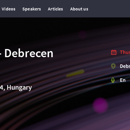
Videos
Speakers
Articles
About us
- Debrecen
Thur
Debr
En
 4, Hungary