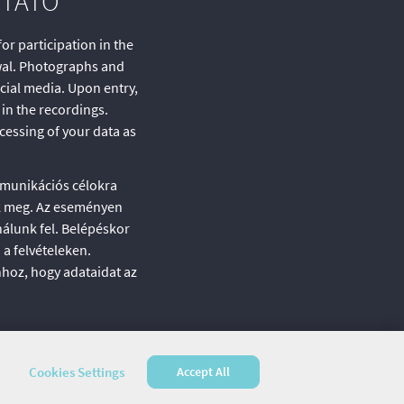
ZTATÓ
r participation in the
rawal. Photographs and
cial media. Upon entry,
in the recordings.
cessing of your data as
mmunikációs célokra
zük meg. Az eseményen
álunk fel. Belépéskor
a felvételeken.
hhoz, hogy adataidat az
Cookies Settings
Accept All