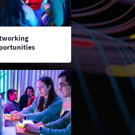
tworking
portunities