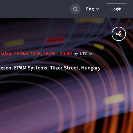
Eng
Login
sday, 19 Mar 2026, 16:00 - 20:30
UTC
by
ecen, EPAM Systems, Tüzér Street, Hungary