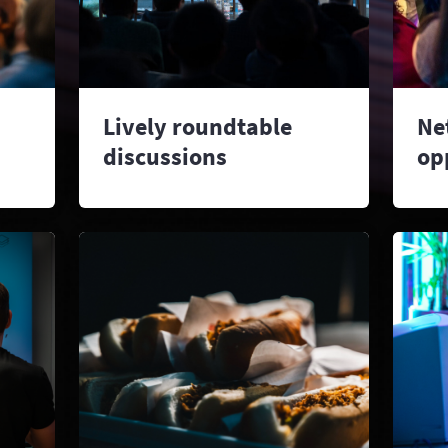
Lively roundtable
Ne
discussions
op