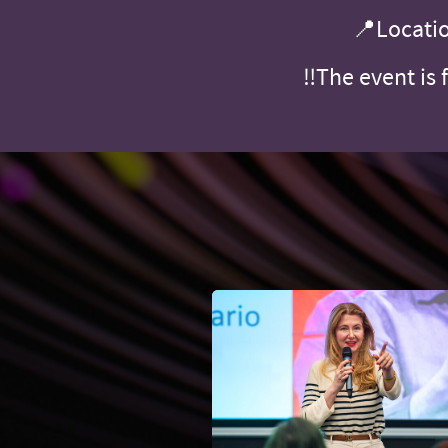
📍Locatio
‼️The event is 