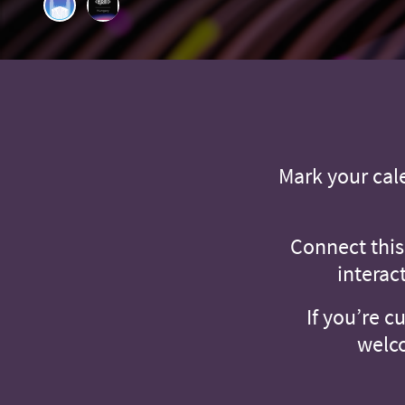
Mark your cale
Connect this 
interact
If you’re 
welco