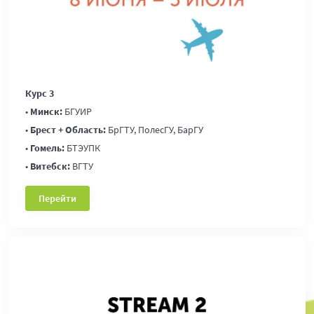
Курс 3
•
Минск:
БГУИР
•
Брест + Область:
БрГТУ, ПолесГУ, БарГУ
•
Гомель:
БТЭУПК
•
Витебск:
ВГТУ
Перейти