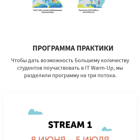
⠀ПРОГРАММА ПРАКТИКИ
Чтобы дать возможность большему количеству
студентов поучаствовать в IT Warm-Up, мы
разделили программу на три потока.
⠀⠀⠀⠀⠀⠀⠀⠀⠀⠀⠀⠀⠀⠀⠀⠀⠀⠀⠀⠀⠀⠀⠀⠀⠀⠀⠀⠀⠀