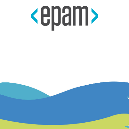
⠀
⠀
⠀
⠀
⠀
⠀