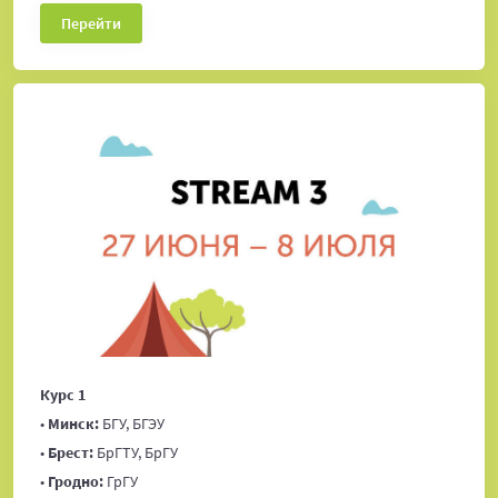
Перейти
Курс 1
•
Минск:
БГУ, БГЭУ
•
Брест:
БрГТУ, БрГУ
•
Гродно:
ГрГУ