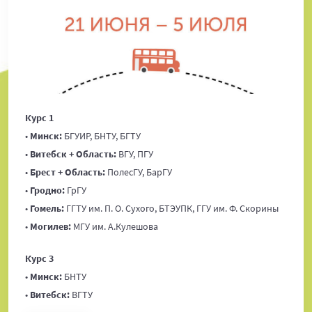
Курс 1
•
Минск:
БГУИР, БНТУ, БГТУ
•
Витебск + Область:
ВГУ, ПГУ
•
Брест + Область:
ПолесГУ, БарГУ
•
Гродно:
ГрГУ
•
Гомель:
ГГТУ им. П. О. Сухого, БТЭУПК, ГГУ им. Ф. Скорины
•
Могилев:
МГУ им. А.Кулешова
Курс 3
•
Минск:
БНТУ
•
Витебск:
ВГТУ