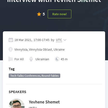
5
Rate now!
18 Mar 2021,
17:00
-
17:45
by
UTC
Vinnytsia, Vinnytsia Oblast, Ukraine
For All
Ukrainian
45 m
Tag
Tech-Talks: Conferences, Round-Tables
SPEAKERS
Yevhene Shemet