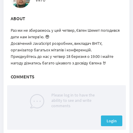
VNTU
ABOUT
Раз ми не збираємось у цей четвер, Євген Шемет погодився
дати нам інтерв'ю. 😎
Досвічений JavaScript розробник, викладач ВНТУ,
організатор багатьох мітапів і конференцій.
Приєднуйтесь до нас у четвер 18 березня о 19:00 і майте
нагоду дізнатись багато цікавого з досвіду Євгена 🤘
COMMENTS
Please log in to have the
ability to see and write
comments
Login