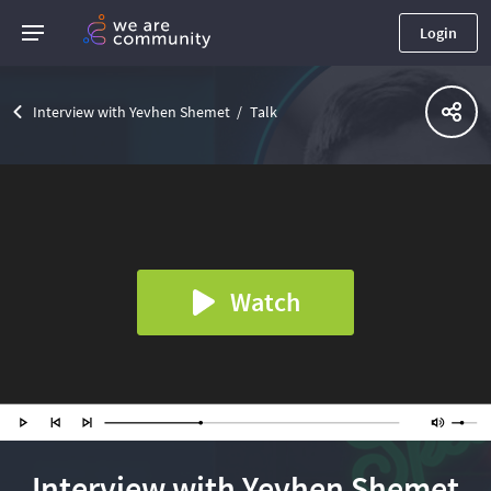
Login
Interview with Yevhen Shemet
Talk
Watch
Interview with Yevhen Shemet