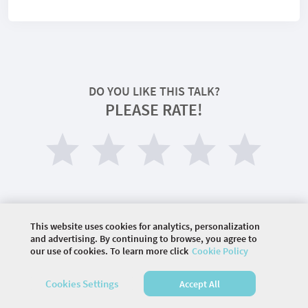
DO YOU LIKE THIS TALK?
PLEASE RATE!
This website uses cookies for analytics, personalization
and advertising. By continuing to browse, you agree to
our use of cookies. To learn more click
Cookie Policy
©
2026 COMMUNITY COMPANY. ALL RIGHTS
RESERVED.
Cookies Settings
Accept All