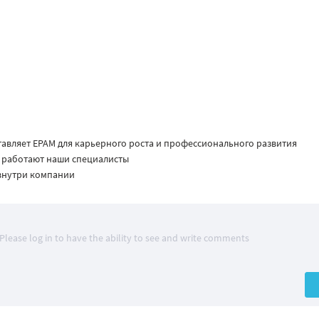
авляет EPAM для карьерного роста и профессионального развития
х работают наши специалисты
внутри компании
Please log in to have the ability to see and write comments