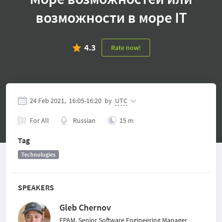
возможности в море IT
4.3
Rate now!
24 Feb 2021,
16:05
-
16:20
by
UTC
For All
Russian
15 m
Tag
Technologies
SPEAKERS
Gleb Chernov
EPAM, Senior Software Engineering Manager