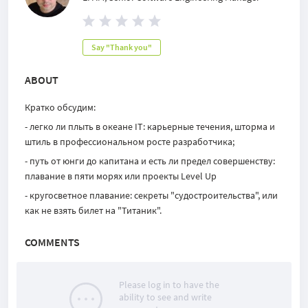
Say "Thank you"
ABOUT
Кратко обсудим:
- легко ли плыть в океане IT: карьерные течения, шторма и
штиль в профессиональном росте разработчика;
- путь от юнги до капитана и есть ли предел совершенству:
плавание в пяти морях или проекты
Level
Up
- кругосветное плавание: секреты "судостроительства", или
как не взять билет на "Титаник".
COMMENTS
Please log in to have the
ability to see and write