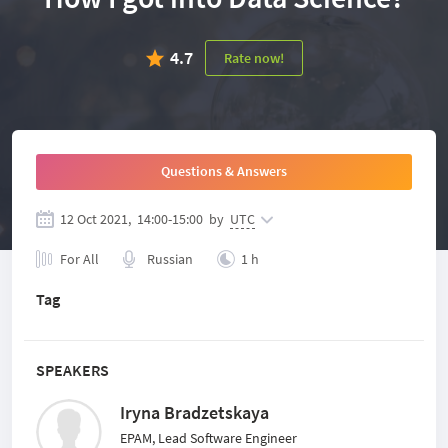
4.7
Rate now!
Questions & Answers
12 Oct 2021,
14:00
-
15:00
by
UTC
For All
Russian
1 h
Tag
SPEAKERS
Iryna Bradzetskaya
EPAM, Lead Software Engineer