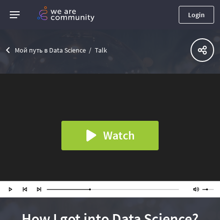
Login
Мой путь в Data Science
Talk
Watch
How I got into Data Science?