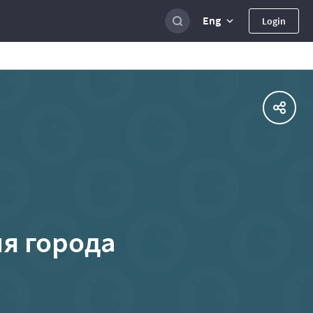
Eng
Login
ия города