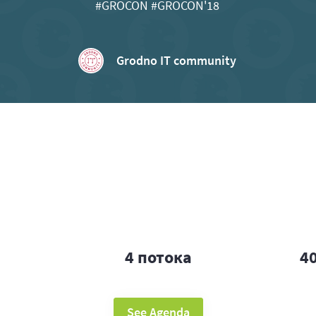
#GROCON #GROCON'18
Grodno IT community
4 потока
4
See Agenda