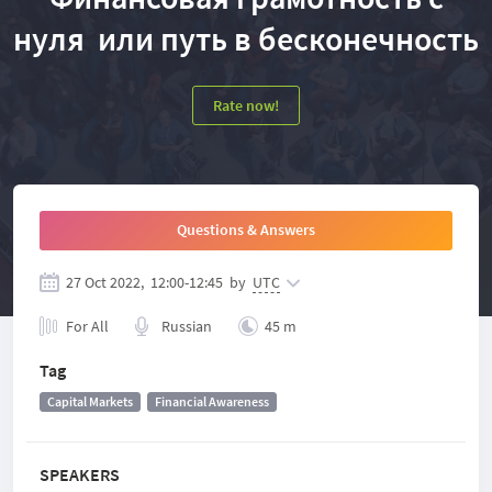
нуля или путь в бесконечность
Rate now!
Questions & Answers
27 Oct 2022,
12:00
-
12:45
by
UTC
For All
Russian
45 m
Tag
Capital Markets
Financial Awareness
SPEAKERS