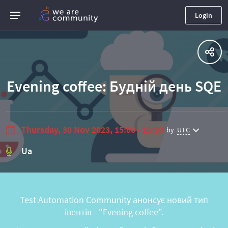
Login
Evening coffee: Будній день SQE
Thursday, 30 Nov 2023, 15:00 - 15:30
by
UTC
Ua
Test Automation Community анонсує новий тип
івентів - "Evening coffee".