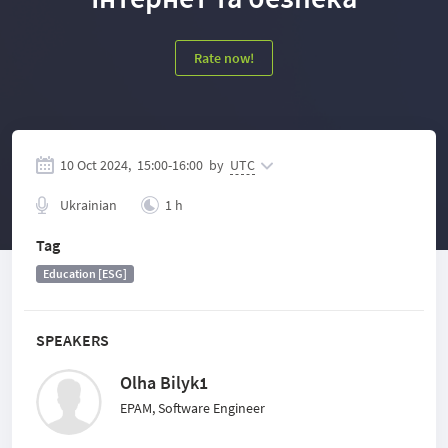
Rate now!
10 Oct 2024,
15:00
-
16:00
by
UTC
Ukrainian
1 h
Tag
Education [ESG]
SPEAKERS
Olha Bilyk1
EPAM, Software Engineer