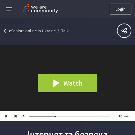
Login
eSeniors online in Ukraine
Talk
Watch
Інтернет та безпека