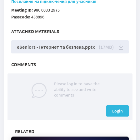
Посилання на підключення для учасників
Meeting ID:
986 0033 2975
Passcode:
438896
ATTACHED MATERIALS
eSeniors - Інтернет та безпека.pptx
(17MB)
COMMENTS
Please log in to have the
ability to see and write
comments
Login
RELATED