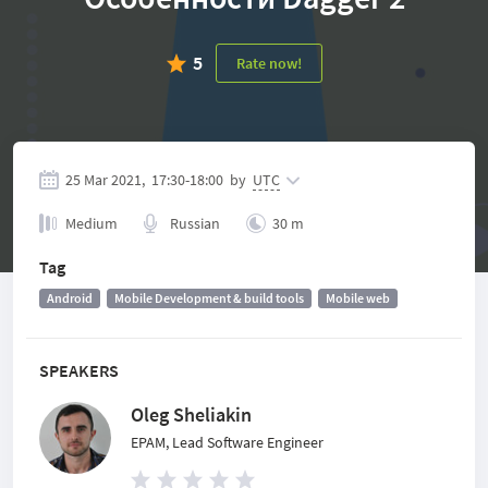
5
Rate now!
25 Mar 2021,
17:30
-
18:00
by
UTC
Medium
Russian
30 m
Tag
Android
Mobile Development & build tools
Mobile web
SPEAKERS
Oleg Sheliakin
EPAM, Lead Software Engineer