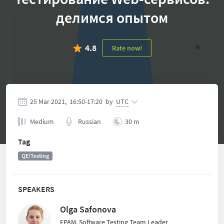
делимся опытом
4.8
Rate now!
25 Mar 2021,
16:50
-
17:20
by
UTC
Medium
Russian
30 m
Tag
QE/Testing
SPEAKERS
Olga Safonova
EPAM, Software Testing Team Leader