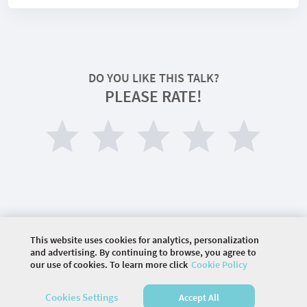
DO YOU LIKE THIS TALK?
PLEASE RATE!
This website uses cookies for analytics, personalization
©
2026 COMMUNITY COMPANY. ALL RIGHTS
and advertising. By continuing to browse, you agree to
RESERVED.
our use of cookies. To learn more click
Cookie Policy
HOME
AGENDA
Cookies Settings
Accept All