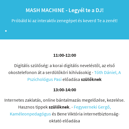
MASH MACHINE - Legyél te a DJ!
Próbáld ki az interaktív zenegépet és keverd Te a zenét!
11:00-12:00
Digitális szülőség: a korai digitális neveléstől, az első
okostelefonon át a serdülőköri kihívásokig -
Tóth Dániel, A
Pszichológus Pasi
előadása
szülőknek
13:00-14:00
Internetes zaklatás, online bántalmazás megelőzése, kezelése.
Hasznos tippek
szülőknek
. -
Fegyverneki Gergő,
Kaméleonpedagógus
és Bene Viktória internetbiztonság-
oktató előadása