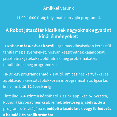
Amikkel várunk
11:00-16:00 óráig folyamatosan zajló programok
A Robot játszótér kicsiknek nagyoknak egyaránt
kínál élményeket:
·
Ozobot:
már 4-5 éves kortól
, izgalmas kihívásokon keresztül
tanítja meg a gyerekeket, hogyan készíthetnek kalandokat,
játszhatnak játékokat, oldhatnak meg problémákat és
tanulhatnak meg programozni.
·
INDI: egy programozható kis autó, amit színes kártyákkal és
applikáción keresztül blokkosan is programozható. Igazi kis
kedvenc
4-10-12 éves korig
·
intelino: A 4 szinten kódolható, (-szín/-applikáció/-Scratch/-
Python) kisvonat nem csak remek lehetőség a játékra, de a
programozás világába is
belépő a kezdőknek vagy felfedezés
a haladók és profik számára
.