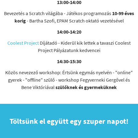
13:00-14:00
Bevezetés a Scratch világába - Játékos programozás
10-99 éves
korig
- Bartha Szofi, EPAM Scratch oktató vezetésével
14:00-14:20
Coolest Project
Díjátadó - Kiderül kik lettek a tavaszi Coolest
Project Pályázatunk kedvencei
14:30-15:30
Közös nevezező workshop: Értsünk egymás nyelvén - "online"
gyerek - "offline" szülő - workshop Fegyverneki Gergővel és
Bene Viktóriával
szülőknek és gyermeküknek
Töltsünk el együtt egy szuper napot!