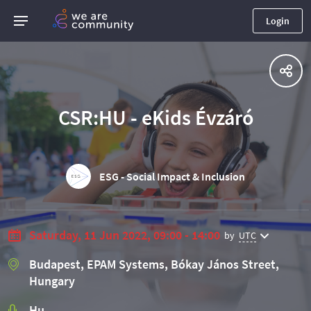
Login
CSR:HU - eKids Évzáró
ESG - Social Impact & Inclusion
Saturday, 11 Jun 2022, 09:00 - 14:00
by
UTC
Budapest, EPAM Systems, Bókay János Street,
Hungary
Hu