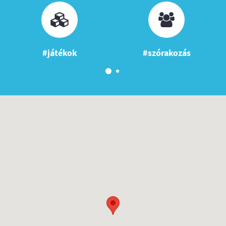
#játékok
#szórakozás