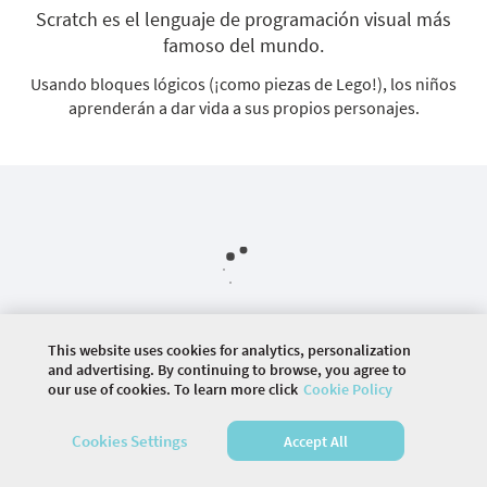
Scratch es el lenguaje de programación visual más
famoso del mundo.
Usando bloques lógicos (¡como piezas de Lego!), los niños
aprenderán a dar vida a sus propios personajes.
This website uses cookies for analytics, personalization
and advertising. By continuing to browse, you agree to
our use of cookies. To learn more click
Cookie Policy
©
2026 COMMUNITY COMPANY. ALL RIGHTS
RESERVED.
Cookies Settings
Accept All